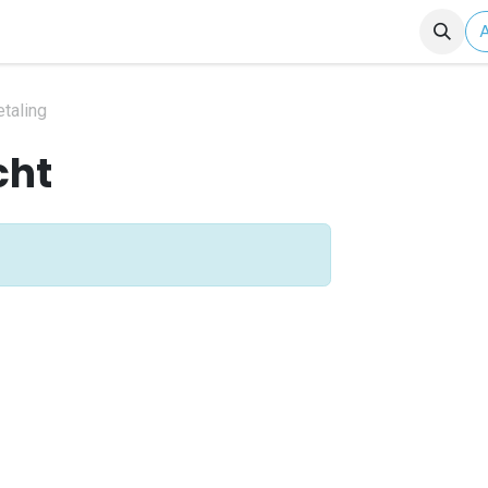
Shop
B2B Account
etaling
cht